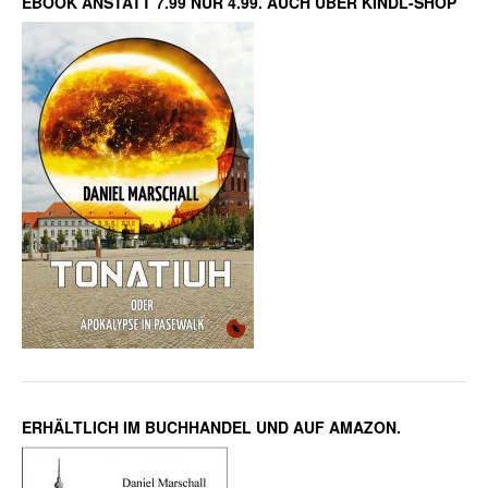
EBOOK ANSTATT 7.99 NUR 4.99. AUCH ÜBER KINDL-SHOP
ERHÄLTLICH IM BUCHHANDEL UND AUF AMAZON.