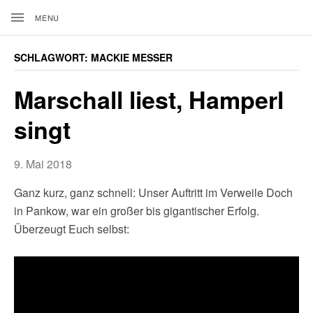
MENU
D
SCHLAGWORT: MACKIE MESSER
Das
ist
A
Marschall liest, Hamperl
der
Blog
N
singt
des
I
Autors
Daniel
E
9. Mai 2018
Marschall.
L
Ganz kurz, ganz schnell: Unser Auftritt im Verweile Doch
Ein
Blog
in Pankow, war ein großer bis gigantischer Erfolg.
M
über
Überzeugt Euch selbst:
A
Literatur,
Musik
R
und
das
S
Leben.