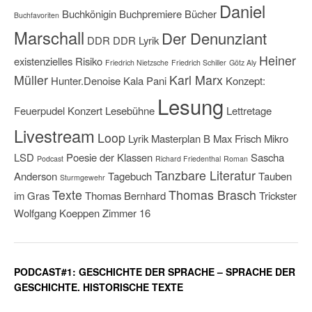
Daniel
Buchkönigin
Buchpremiere
Bücher
Buchfavoriten
Marschall
Der Denunziant
DDR
DDR Lyrik
Heiner
existenzielles Risiko
Friedrich Nietzsche
Friedrich Schiller
Götz Aly
Müller
Karl Marx
Hunter.Denoise
Kala Pani
Konzept:
Lesung
Feuerpudel
Konzert
Lesebühne
Lettretage
Livestream
Loop
Lyrik
Masterplan B
Max Frisch
Mikro
LSD
Poesie der Klassen
Sascha
Podcast
Richard Friedenthal
Roman
Tanzbare Literatur
Anderson
Tagebuch
Tauben
Sturmgewehr
Texte
Thomas Brasch
im Gras
Thomas Bernhard
Trickster
Wolfgang Koeppen
Zimmer 16
PODCAST#1: GESCHICHTE DER SPRACHE – SPRACHE DER
GESCHICHTE. HISTORISCHE TEXTE