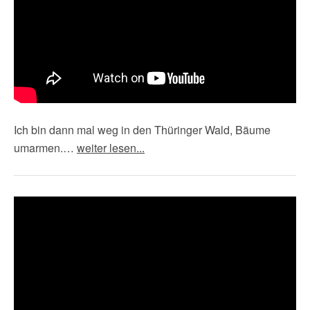
C
H
A
L
L
Ich bin dann mal weg in den Thüringer Wald, Bäume
umarmen.…
weiter lesen...
Video-
Player