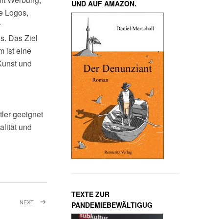
UND AUF AMAZON.
ne Logos,
r
s. Das Ziel
 ist eine
Kunst und
tler geeignet
alität und
TEXTE ZUR
NEXT
POST:
PANDEMIEBEWÄLTIGUG
LOOP,
LYRIK,