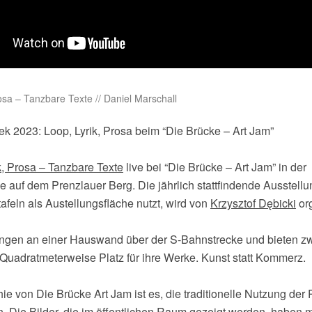
osa – Tanzbare Texte // Daniel Marschall
ek 2023: Loop, Lyrik, Prosa beim “Die Brücke – Art Jam”
k, Prosa – Tanzbare Texte
live bei “Die Brücke – Art Jam” in der
 auf dem Prenzlauer Berg. Die jährlich stattfindende Ausstellu
feln als Austellungsfläche nutzt, wird von
Krzysztof Dębicki
org
ängen an einer Hauswand über der S-Bahnstrecke und bieten z
Quadratmeterweise Platz für ihre Werke. Kunst statt Kommerz.
ie von Die Brücke Art Jam ist es, die traditionelle Nutzung der
n. Die Bilder, die im öffentlichen Raum gezeigt werden, haben 