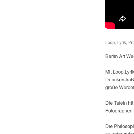
C
H
A
Loop, Lyrik, Pr
L
Berlin Art We
L
Mit
Loop,Lyri
Dunckerstraße
große Werbeta
Die Tafeln h
Fotographen 
Die Philosoph
zu unterlaufe