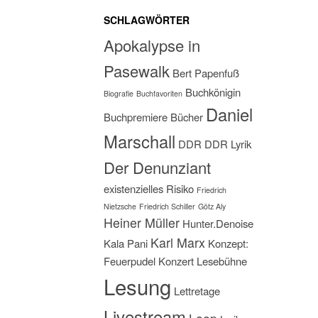
SCHLAGWÖRTER
Apokalypse in
Pasewalk
Bert Papenfuß
Buchkönigin
Biografie
Buchfavoriten
Daniel
Buchpremiere
Bücher
Marschall
DDR
DDR Lyrik
Der Denunziant
existenzielles Risiko
Friedrich
Nietzsche
Friedrich Schiller
Götz Aly
Heiner Müller
Hunter.Denoise
Karl Marx
Kala Pani
Konzept:
Feuerpudel
Konzert
Lesebühne
Lesung
Lettretage
Livestream