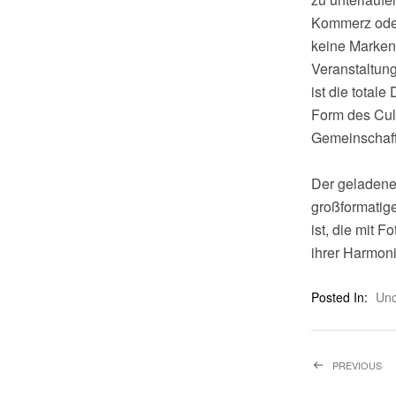
Kommerz oder 
keine Marken 
Veranstaltung
ist die total
Form des Cult
Gemeinschaft
Der geladener
großformatige
ist, die mit 
ihrer Harmon
Posted In:
Unc
Beitrags
PREVIOUS
PO
LO
LY