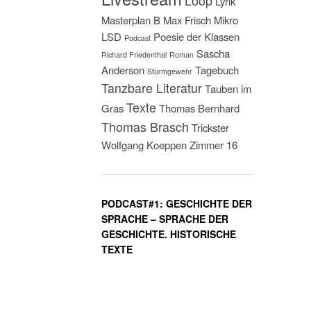
Loop
Lyrik
Masterplan B
Max Frisch
Mikro
LSD
Poesie der Klassen
Podcast
Sascha
Richard Friedenthal
Roman
Anderson
Tagebuch
Sturmgewehr
Tanzbare Literatur
Tauben im
Texte
Gras
Thomas Bernhard
Thomas Brasch
Trickster
Wolfgang Koeppen
Zimmer 16
PODCAST#1: GESCHICHTE DER
SPRACHE – SPRACHE DER
GESCHICHTE. HISTORISCHE
TEXTE