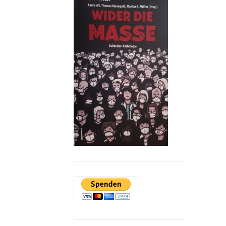
PROSA:
DAS
BÖSE
IST
IMMER