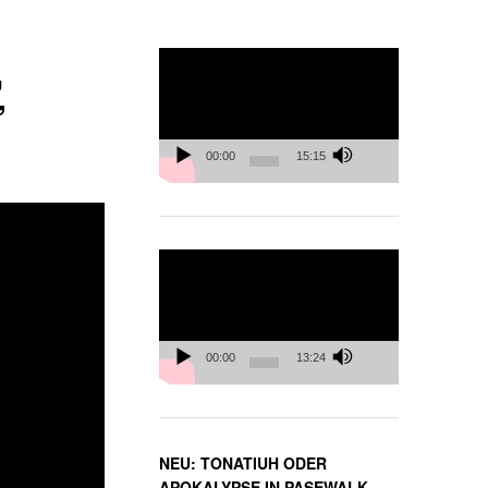
,
Video-
Player
”
00:00
15:15
Video-
Player
00:00
13:24
NEU: TONATIUH ODER
APOKALYPSE IN PASEWALK,